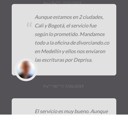
Ana Su***,
7/31/2019
Aunque estamos en 2 ciudades,
“
Cali y Bogotá, el servicio fue
según lo prometido. Mandamos
todo a la oficina de divorciando.co
en Medellín y ellos nos enviaron
las escrituras por Deprisa.
Pe*** Ni***// 7/26/2019
El servicio es muy bueno. Aunque
“
se demoró 2 días más de lo que