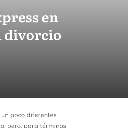
xpress en
 divorcio
 un poco diferentes
o, pero, para términos