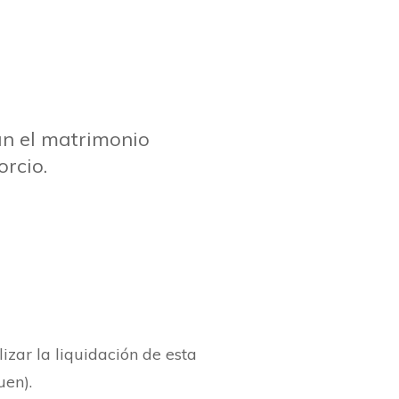
an el matrimonio
orcio.
izar la liquidación de esta
uen).