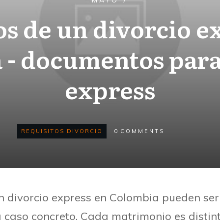
MAYO 7
os de un divorcio e
 - documentos para
express
REQUISITOS DIVORCIO
0
COMMENTS
un divorcio express en Colombia pueden ser
caso concreto. Cada matrimonio es distint